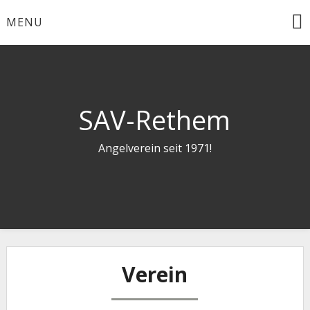
Skip
MENU
to
content
SAV-Rethem
Angelverein seit 1971!
Verein