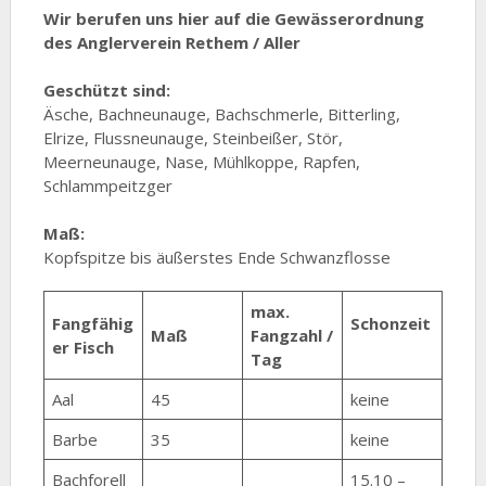
Wir berufen uns hier auf die Gewässerordnung
des Anglerverein Rethem / Aller
Geschützt sind:
Äsche, Bachneunauge, Bachschmerle, Bitterling,
Elrize, Flussneunauge, Steinbeißer, Stör,
Meerneunauge, Nase, Mühlkoppe, Rapfen,
Schlammpeitzger
Maß:
Kopfspitze bis äußerstes Ende Schwanzflosse
max.
Fangfähig
Schonzeit
Maß
Fangzahl /
er Fisch
Tag
Aal
45
keine
Barbe
35
keine
Bachforell
15.10 –